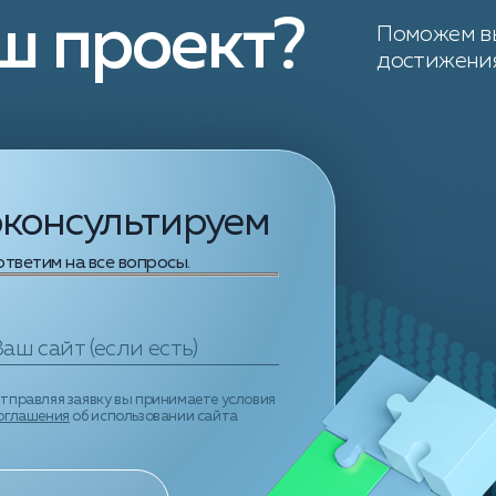
ш проект?
Поможем вы
достижения
оконсультируем
тветим на все вопросы.
тправляя заявку вы принимаете условия
оглашения
об использовании сайта