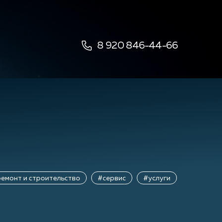
8 920 846-44-66
емонт и строительство
#сервис
#услуги