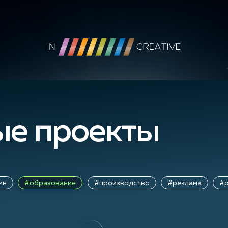
е проекты
ин
#образование
#производство
#реклама
#р