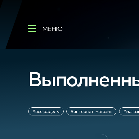
МЕНЮ
Выполненны
#все раделы
#интернет-магазин
#магаз