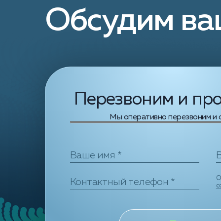
Обсудим ва
Перезвоним и пр
Мы оперативно перезвоним и о
О
с