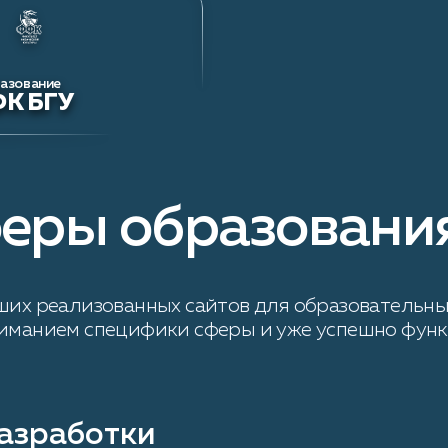
азование
К БГУ
феры образовани
аших реализованных сайтов для образовательны
ниманием специфики сферы и уже успешно фун
азработки